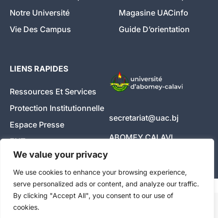
Notre Université
Magasine UACinfo
Vie Des Campus
Guide D’orientation
LIENS RAPIDES
Ressources Et Services
Protection Institutionnelle
secretariat@uac.bj
Espace Presse
ABOMEY CALAVI
ENT
We value your privacy
Travailler Chez Nous
+229 01 98 34 04 04
We use cookies to enhance your browsing experience,
WebMail UAC
serve personalized ads or content, and analyze our traffic.
By clicking "Accept All", you consent to our use of
cookies.
Copyright © 2026
| UAC BENIN | Tous droits réservés