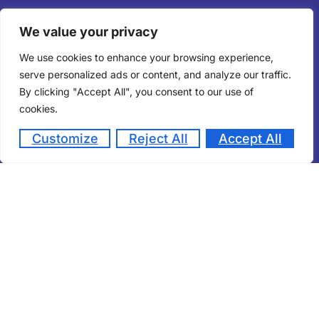
We value your privacy
We use cookies to enhance your browsing experience,
serve personalized ads or content, and analyze our traffic.
By clicking "Accept All", you consent to our use of
cookies.
Customize
Reject All
Accept All
01 Université, 420 Formations, 09 Ecoles
Doctorales, 28 UFR, 03 Chaires, 64
Laboratoires, 820 Enseignants,
Nos Facultés et Ecoles
+ 67 000 Etudiants.
Cinq grandes facultés classiques, Dix-huit