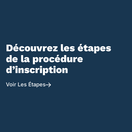
Découvrez les étapes
Actes
Voir
Notre
de la procédure
Les
Académiques
Détails
Université
d’inscription
A Propos De Nous
Voir Les Étapes