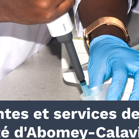
es et services d
ité d'Abomey-Calav